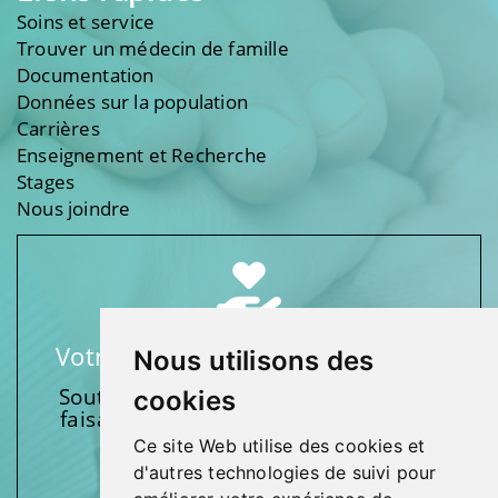
Soins et service
Trouver un médecin de famille
Documentation
Données sur la population
Carrières
Enseignement et Recherche
Stages
Nous joindre
Votre soutien fait une différence
Nous utilisons des
Soutenez l’une de nos fondations en
cookies
faisant un don et en participant aux
activités.
Ce site Web utilise des cookies et
d'autres technologies de suivi pour
Donnez généreusement!