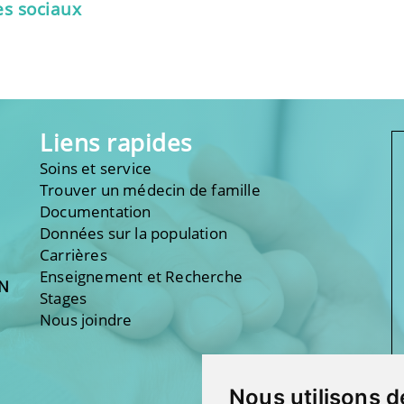
es sociaux
Liens rapides
Soins et service
Trouver un médecin de famille
Documentation
Données sur la population
Carrières
Enseignement et Recherche
ON
Stages
Nous joindre
Nous utilisons d