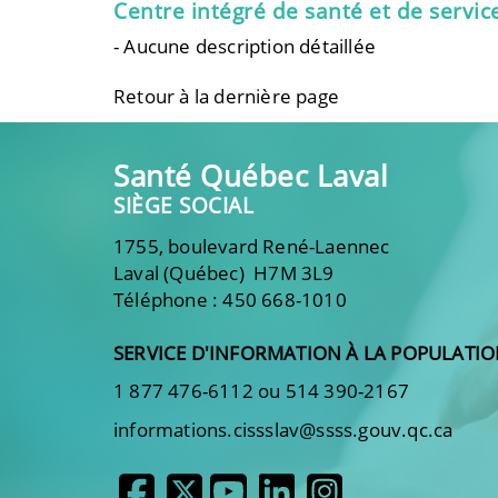
Centre intégré de santé et de servic
- Aucune description détaillée
Retour à la dernière page
Santé Québec Laval
SIÈGE SOCIAL
1755, boulevard René-Laennec
Laval (Québec) H7M 3L9
Téléphone : 450 668-1010
SERVICE D'INFORMATION À LA POPULATI
1 877 476-6112 ou 514 390-2167
informations.cissslav@ssss.gouv.qc.ca