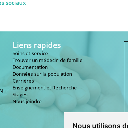
es sociaux
Liens rapides
Soins et service
Trouver un médecin de famille
Documentation
Données sur la population
Carrières
Enseignement et Recherche
ON
Stages
Nous joindre
Nous utilisons d