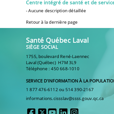
Centre intégré de santé et de servic
- Aucune description détaillée
Retour à la dernière page
Santé Québec Laval
SIÈGE SOCIAL
1755, boulevard René-Laennec
Laval (Québec) H7M 3L9
Téléphone : 450 668-1010
SERVICE D'INFORMATION À LA POPULATI
1 877 476-6112 ou 514 390-2167
informations.cissslav@ssss.gouv.qc.ca