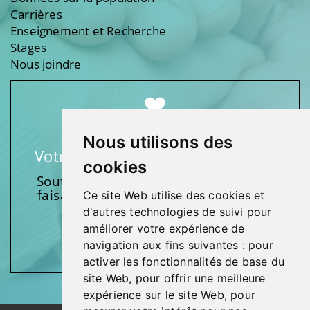
Carrières
Enseignement et Recherche
Stages
Nous joindre
Nous utilisons des
Votre soutien fait une différence
cookies
Soutenez l’une de nos fondations en
faisant un don et en participant aux
Ce site Web utilise des cookies et
activités.
d'autres technologies de suivi pour
améliorer votre expérience de
Donnez généreusement!
navigation aux fins suivantes :
pour
activer les fonctionnalités de base du
site Web
,
pour offrir une meilleure
expérience sur le site Web
,
pour