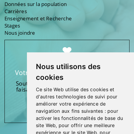
Données sur la population
Carrières
Enseignement et Recherche
Stages
Nous joindre
Nous utilisons des
Votre soutien fait une différence
cookies
Soutenez l’une de nos fondations en
faisant un don et en participant aux
Ce site Web utilise des cookies et
activités.
d'autres technologies de suivi pour
améliorer votre expérience de
Donnez généreusement!
navigation aux fins suivantes :
pour
activer les fonctionnalités de base du
site Web
,
pour offrir une meilleure
expérience sur le site Web
,
pour