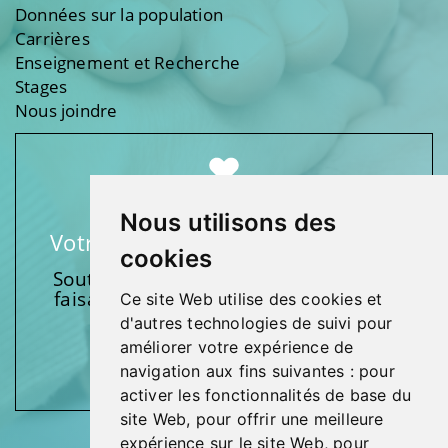
Données sur la population
Carrières
Enseignement et Recherche
Stages
Nous joindre
Nous utilisons des
Votre soutien fait une différence
cookies
Soutenez l’une de nos fondations en
faisant un don et en participant aux
Ce site Web utilise des cookies et
activités.
d'autres technologies de suivi pour
améliorer votre expérience de
Donnez généreusement!
navigation aux fins suivantes :
pour
activer les fonctionnalités de base du
site Web
,
pour offrir une meilleure
expérience sur le site Web
,
pour