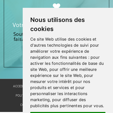
Nous utilisons des
Votre soutien fait une différence
cookies
Soutenez l’une de nos fondations en
faisant un don et en participant aux
Ce site Web utilise des cookies et
activités.
d'autres technologies de suivi pour
améliorer votre expérience de
Donnez généreusement!
navigation aux fins suivantes :
pour
activer les fonctionnalités de base du
site Web
,
pour offrir une meilleure
expérience sur le site Web
,
pour
mesurer votre intérêt pour nos
ACCESSIBILITÉ
PLAN DU SITE
POLITIQUE LINGUISTIQUE
produits et services et pour
personnaliser les interactions
POLITIQUE DE CONFIDENTIALITÉ
RÉALISATION DU SITE
marketing
,
pour diffuser des
publicités plus pertinentes pour vous
.
COMMENTAIRES, SUGGESTIONS, REMERCIEMENTS