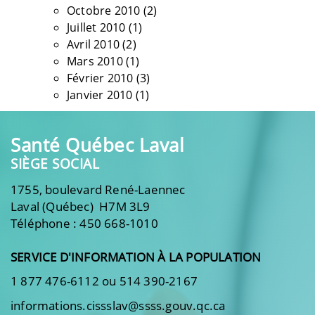
Octobre 2010
(2)
Juillet 2010
(1)
Avril 2010
(2)
Mars 2010
(1)
Février 2010
(3)
Janvier 2010
(1)
Santé Québec Laval
SIÈGE SOCIAL
1755, boulevard René-Laennec
Laval (Québec) H7M 3L9
Téléphone : 450 668-1010
SERVICE D'INFORMATION À LA POPULATION
1 877 476-6112 ou 514 390-2167
informations.cissslav@ssss.gouv.qc.ca